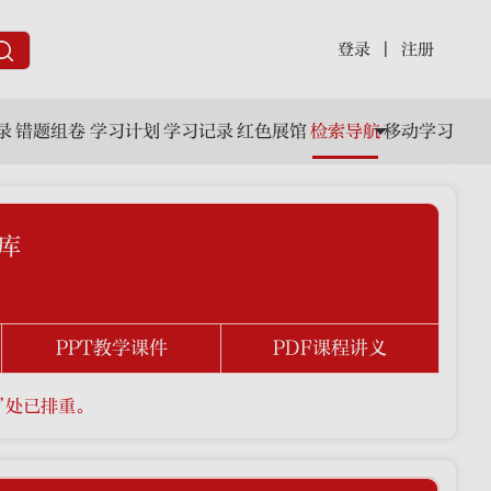
登录
|
注册
录
错题组卷
学习计划
学习记录
红色展馆
检索导航
移动学习
库
PPT教学课件
PDF课程讲义
”处已排重。